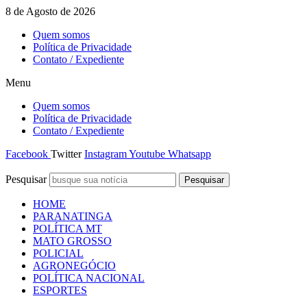
Ir
8 de Agosto de 2026
para
Quem somos
o
Política de Privacidade
conteúdo
Contato / Expediente
Menu
Quem somos
Política de Privacidade
Contato / Expediente
Facebook
Twitter
Instagram
Youtube
Whatsapp
Pesquisar
Pesquisar
HOME
PARANATINGA
POLÍTICA MT
MATO GROSSO
POLICIAL
AGRONEGÓCIO
POLÍTICA NACIONAL
ESPORTES