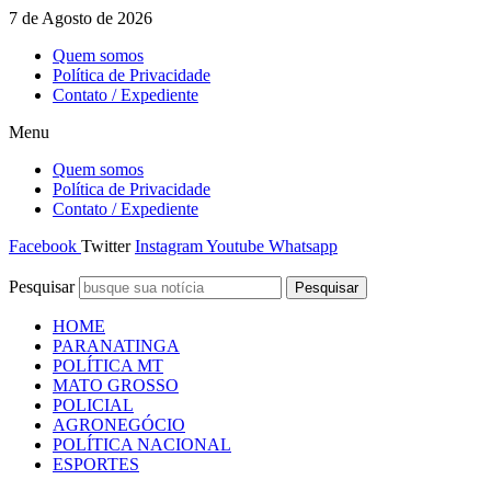
Ir
7 de Agosto de 2026
para
Quem somos
o
Política de Privacidade
conteúdo
Contato / Expediente
Menu
Quem somos
Política de Privacidade
Contato / Expediente
Facebook
Twitter
Instagram
Youtube
Whatsapp
Pesquisar
Pesquisar
HOME
PARANATINGA
POLÍTICA MT
MATO GROSSO
POLICIAL
AGRONEGÓCIO
POLÍTICA NACIONAL
ESPORTES